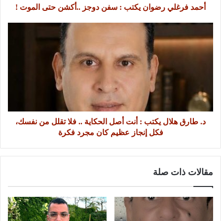
أحمد فرغلي رضوان يكتب : سفن دوجز ..أكشن حتى الموت !
د. طارق هلال يكتب : أنت أصل الحكاية .. فلا تقلل من نفسك،
فكل إنجاز عظيم كان مجرد فكرة
مقالات ذات صلة