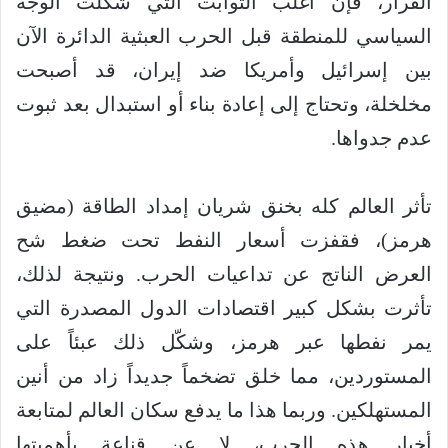
القرار، فإن أغلب الثوابت التي شكّلت الوجه
السياسي للمنطقة قبل الحرب العبثية الدائرة الآن
بين إسرائيل وأمريكا ضد إيران، قد أصبحت
مخلخلة، وتحتاج إلى إعادة بناء أو استبدال بعد ثبوت
عدم جدواها.
‏تأثر العالم كله بخنق شريان إمداد الطاقة (مضيق
هرمز)، فقفزت أسعار النفط تحت ضغط شح
العرض الناتج عن تداعيات الحرب. ونتيجة لذلك،
تأثرت بشكل كبير اقتصادات الدول المصدرة التي
يمر نفطها عبر هرمز، وشكّل ذلك عبئاً على
المستوردين، مما خلق تضخماً جديداً زاد من أنين
المستهلكين. وربما هذا ما يدفع سكان العالم لمتابعة
أخبار هذه الحرب، لا عن قناعة بأهميتها