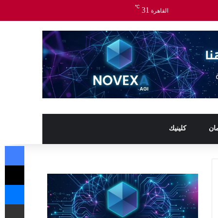
℃
31
القاهرة
ان
كلينيك