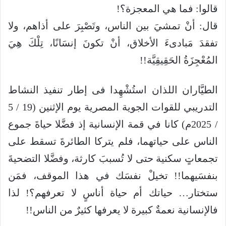
قالوا: فما هي المعجزة؟!
قال: أنْ تمشيَ بين الناس، وتَصْبِرَ على أذاهم، ولا
تفقدَ مَبادىءَ الأخلاق، أنْ تكونَ إنسَانًا، تِلْكَ هِيَ
المُعْجِزَةُ الحَقِيقِيَّة!!
الطيَّاران اللذان استُشْهِدا فى إطار تنفيذ النشاط
التدريبي للقوات الجوية المصرية يوم الإثنين (19 / 5
/ 2025م) كانا في قمة الإنسانية إذ فضَّلا حياةَ جموع
الناس على حياتهما، فلم يتركا الطائرةَ تسقط على
تجمعاتٍ سكنية حتى لا تُسببَ كارثة، وفضَّلا التضحيةَ
بنفسَيهما!! تخيلْ نفسَك في هذا الموقف، فمَن
ستختار… حياتك أم حياة أناسٍ لا تعرفهم؟! لذا
فالإنسانية نعمةٌ كبيرة لا يعرفها كثيرٌ من الناس!!