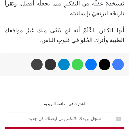
يَستخدمَ عقلَه في التفكيرِ فيما يجعلُه أفضل، ويَقرأَ
تاريخَه ليرتقيَ بإنسانيتِه.
أيها الكائن: اِعْلَمْ أنه لن يَبْقَى مِنك غيرُ مواقِفك
الطيبة وأثرِك الحُلو في قلوبِ الناس.
اشترك فى القائمة البريدية