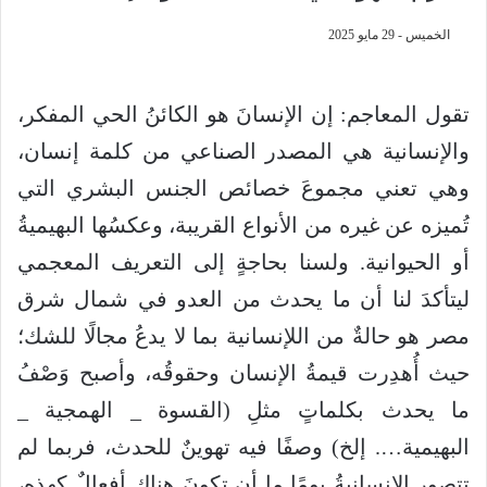
الخميس - 29 مايو 2025
تقول المعاجم: إن الإنسانَ هو الكائنُ الحي المفكر،
والإنسانية هي المصدر الصناعي من كلمة إنسان،
وهي تعني مجموعَ خصائص الجنس البشري التي
تُميزه عن غيره من الأنواع القريبة، وعكسُها البهيميةُ
أو الحيوانية. ولسنا بحاجةٍ إلى التعريف المعجمي
ليتأكدَ لنا أن ما يحدث من العدو في شمال شرق
مصر هو حالةٌ من اللإنسانية بما لا يدعُ مجالًا للشك؛
حيث أُهدِرت قيمةُ الإنسان وحقوقُه، وأصبح وَصْفُ
ما يحدث بكلماتٍ مثلِ (القسوة _ الهمجية _
البهيمية…. إلخ) وصفًا فيه تهوينٌ للحدث، فربما لم
تتصور الإنسانيةُ يومًا ما أن تكونَ هناك أفعالٌ كهذه،