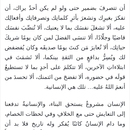
أن تتصرفَ بضمير حتى ولو لم يكن أحدٌ يراك، أن
تفكرَ بغيرِك وتشعرَ بأثرِ كلماتِك وتصرفاتِك وأفعالِك
عليه، ألا تشغلَ نفسَك بما لا يعنيك، ألا تُنصِّبَ نفسَك
قاضيًا وجلّادًا، ألا تنسَى الفضلَ لمن كان يومًا شريكَ
حياتِك، ألا تُعايرَ مَن كنتَ يومًا صديقَه وكان يُفضفض
لك ويُسِرُّ بدافعٍ من الثقةِ بينكما، ألا تَشمَتَ في
ابتلاءاتِ الآخرين، ألا تتكلمَ على أحدٍ بما لا تستطيعُ
قولَه في حضوره، ألا تفضحَ من ائتمنك، ألا تحسدَ من
أنعمَ اللهُ عليه… تلك هي الإنسانية.
الإنسان مشروعٌ يستحق البناء، والإنسانيةُ تدفعنا
إلى التعايش حتى مع الخلافِ وفي لحظات الخصام،
وما دام الإنسانُ كائنًا يُفكر وله تاريخ فلا بد أن