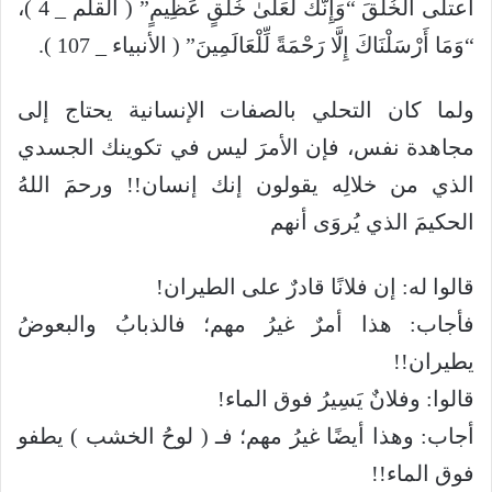
اعتلى الخُلُقَ “وَإِنَّكَ لَعَلَىٰ خُلُقٍ عَظِيمٍ” ( القلم _ 4 )،
“وَمَا أَرْسَلْنَاكَ إِلَّا رَحْمَةً لِّلْعَالَمِينَ” ( الأنبياء _ 107 ).
ولما كان التحلي بالصفات الإنسانية يحتاج إلى
مجاهدة نفس، فإن الأمرَ ليس في تكوينك الجسدي
الذي من خلالِه يقولون إنك إنسان!! ورحمَ اللهُ
الحكيمَ الذي يُروَى أنهم
قالوا له: إن فلانًا قادرٌ على الطيران!
فأجاب: هذا أمرٌ غيرُ مهم؛ فالذبابُ والبعوضُ
يطيران!!
قالوا: وفلانٌ يَسِيرُ فوق الماء!
أجاب: وهذا أيضًا غيرُ مهم؛ فـ ( لوحُ الخشب ) يطفو
فوق الماء!!