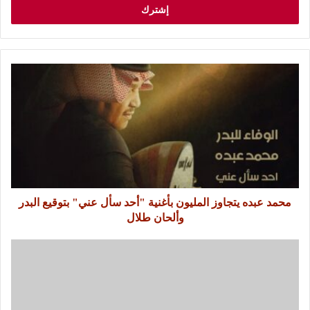
محمد عبده يتجاوز المليون بأغنية "أحد سأل عني" بتوقيع البدر
وألحان طلال