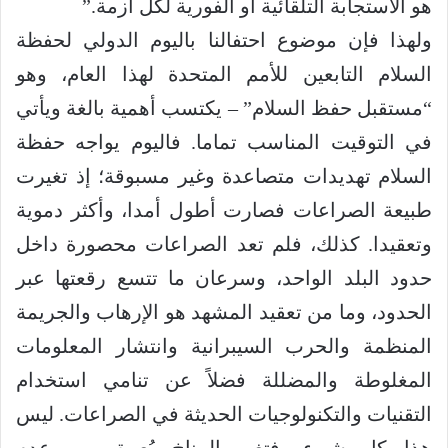
هو الاستجابة التلقائية أو الفورية لكل أزمة.”
ولهذا فإن موضوع احتفالنا باليوم الدولي لحفظة
السلام التابعين للأمم المتحدة لهذا العام، وهو
“مستقبل حفظ السلام” – يكتسب أهمية بالغة ويأتي
في التوقيت المناسب تماما. فاليوم يواجه حفظة
السلام تهديدات متصاعدة وغير مسبوقة؛ إذ تغيرت
طبيعة الصراعات فصارت أطول أمدا، وأكثر دموية
وتعقيدا. كذلك، فلم تعد الصراعات محصورة داخل
حدود البلد الواحد، وسرعان ما تتسع رقعتها عبر
الحدود، وما من تعقيد المشهد هو الإرهاب والجريمة
المنظمة والحرب السيبرانية وانتشار المعلومات
المغلوطة والمضللة فضلاً عن تنامي استخدام
التقنيات والتكنولوجيات الحديثة في الصراعات. ليس
هذا كل شيء، فتغير المناخ يُعمق من عدم