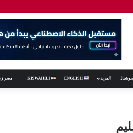
سوشيال
المزيد
ENGLISH
KISWAHILI
مصر زم
ليم