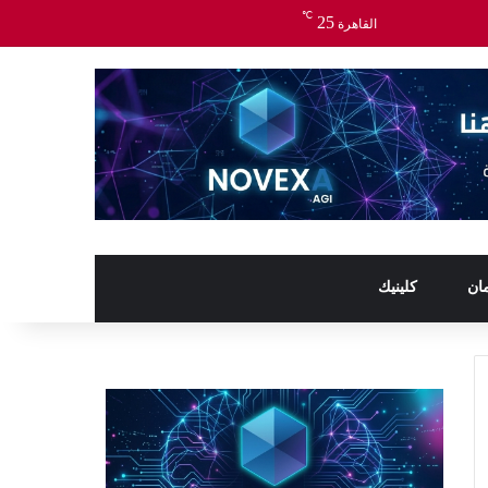
℃
25
القاهرة
ان
كلينيك