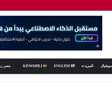
سوشيال
المزيد
ENGLISH
KISWAHILI
مصر زم