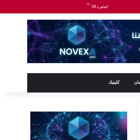
℃
38
القاهرة
ان
كلينيك