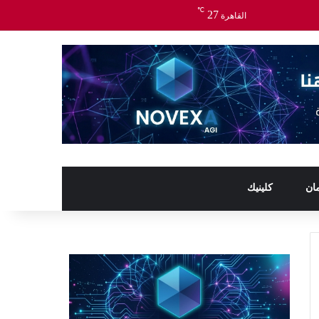
℃
27
القاهرة
ان
كلينيك