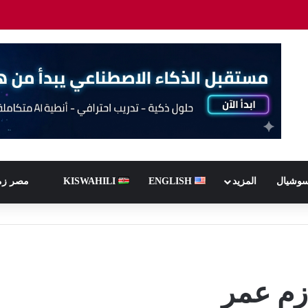
سوشيال
المزيد
ENGLISH
KISWAHILI
مصر زم
زم عمر