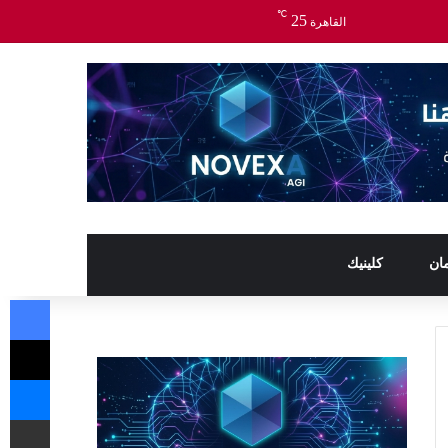
℃
25
القاهرة
ان
كلينيك