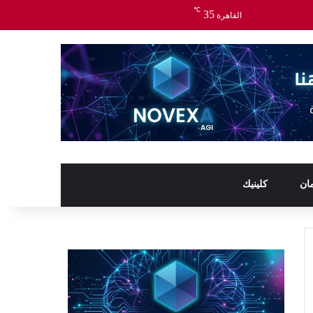
℃
35
القاهرة
ان
كلينيك