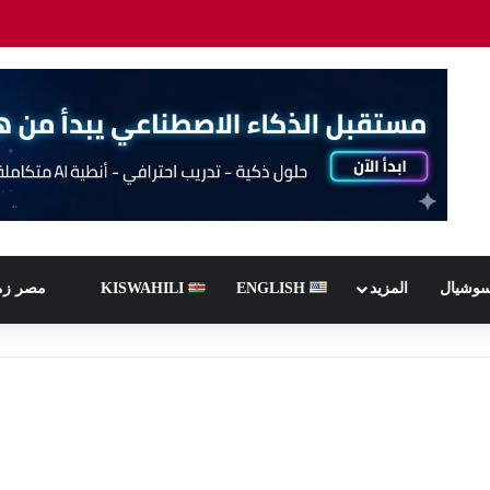
سوشيال
المزيد
ENGLISH
KISWAHILI
مصر زم