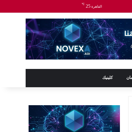
℃
25
القاهرة
ان
كلينيك