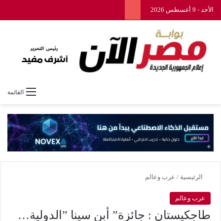
الأحد - 9 أغسطس 2026
القائمة
الرئيسية
/
عرب وعالم
عرب وعالم
طاجكيستان : جائزة” أبن سينا ​​”الدولية…