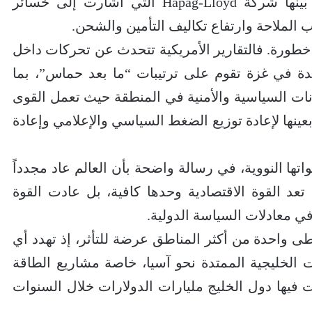
الكبرى تتحدث عن خسائر ضخمة، من بينها شركة Hapag-Lloyd التي أشارت إلى خسائر
لملاحة وارتفاع تكاليف التأمين والشحن.
خطورة. فالتقارير الأمريكية تتحدث عن تحركات داخل
 في غزة تقوم على ترتيبات “ما بعد حماس”، بما
ازنات السياسية والأمنية في المنطقة حيث تعمل القوى
بعينها لإعادة توزيع الضغط السياسي والإعلامي وإعادة
تها النووية، في رسالة واضحة بأن العالم عاد مجدداً
عد القوة الاقتصادية وحدها كافية، بل عادت القوة
ي معادلات السياسة الدولية.
ى واحدة من أكثر المناطق عرضة للتأثر، إذ تهدد أي
 الخليجية الممتدة نحو آسيا، خاصة مشاريع الطاقة
ت فيها دول الخليج مليارات الدولارات خلال السنوات