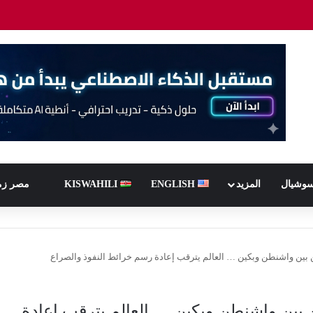
سوشيال
المزيد
ENGLISH
KISWAHILI
مصر زم
ن بين واشنطن وبكين … العالم يترقب إعادة رسم خرائط النفوذ والصراع
ن بين واشنطن وبكين … العالم يترقب إعادة