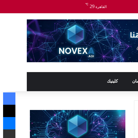
℃
29
القاهرة
ان
كلينيك