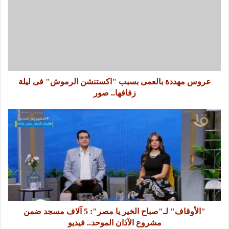
عروس مهددة بالعمى بسبب "اكستنشن الرموش" فى ليلة
زفافها.. صور
"الأوقاف" لـ"صباح الخير يا مصر": 5 آلاف مسجد ضمن
مشروع الآذان الموحد.. فيديو