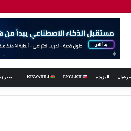
سوشيال
المزيد
ENGLISH
KISWAHILI
مصر زم