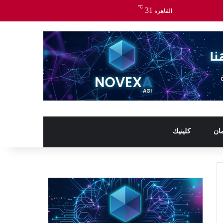
℃
31
القاهرة
ان
كلينيك