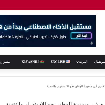
سوشيال
المزيد
ENGLISH
KISWAHILI
مصر زم