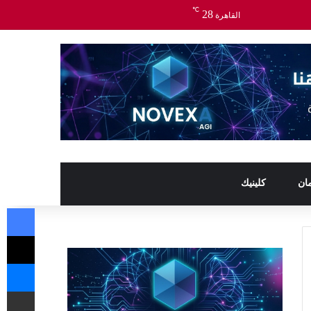
℃
28
القاهرة
ان
كلينيك