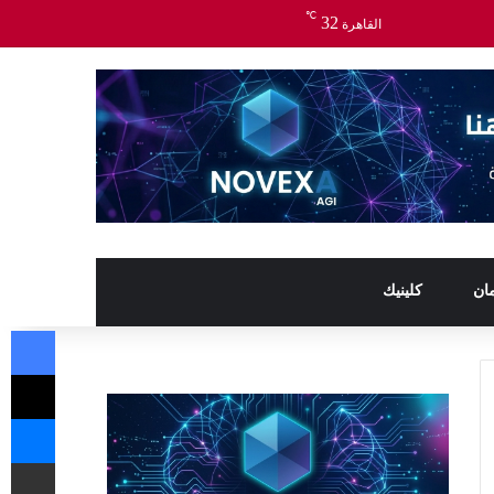
℃
32
القاهرة
ان
كلينيك