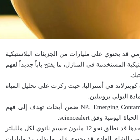
 قد يحتوي على مليارات من الجزيئات البلاستيكية
تيكية المستخدمة في المنازل، ما يفتح باباً جديداً لفهم
يك.
كوينزلاند في أستراليا، حيث ركزت على تحليل المياه
دة البولي بروبيلين.
و نُشرت هذه الدراسة في مجلة NPJ Emerging Contaminants ضمن أبحاث تهدف إلى فهم
ومية وفق sciencealert.
وأظهرت النتائج أن عملية الغلي الأولى وحدها قد تطلق نحو 12 مليون جسيم نانوي لكل ملليلتر
من السطح الداخلي للغلاية، ما يعني أن كوب الشاي العادي قد يحتوي على ما يقارب 3 مليارات