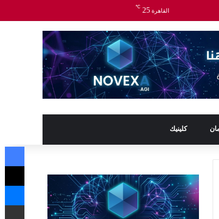
℃
25
القاهرة
ان
كلينيك