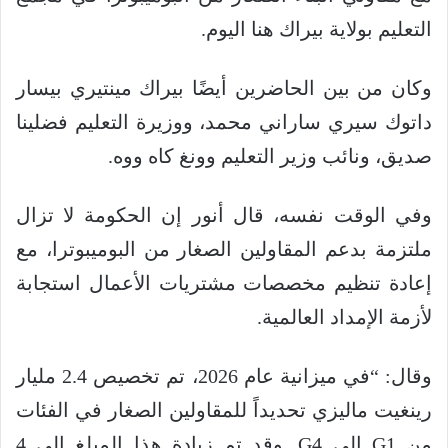
التعليم بولاية بيراك هنا اليوم.
وكان من بين الحاضرين أيضًا بيراك مينتيري بيسار
داتوك سيري ساراني محمد، ووزيرة التعليم فضلينا
صديق، ونائب وزير التعليم وونغ كاه ووه.
وفي الوقت نفسه، قال أنور إن الحكومة لا تزال
ملتزمة بدعم المقاولين الصغار من البوميبوترا، مع
إعادة تنظيم مخصصات مشتريات الأعمال استجابة
لأزمة الإمداد العالمية.
وقال: “في ميزانية عام 2026، تم تخصيص 2.4 مليار
رينغيت ماليزي تحديداً للمقاولين الصغار في الفئات
من G1 إلى G4. وقد تم زيادة هذا المبلغ إلى 4