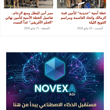
خطة أمنية “حديدية” لتأمين قمة
ممر آمن للبطل ومنع الزحام..
الزمالك واتحاد العاصمة ومراسم
تفاصيل الخطة الأمنية لتأمين نهائي
التتويج الليلة
“الحلم الأفريقي” غداً السبت
السبت - 16 مايو 2026
الجمعة - 15 مايو 2026