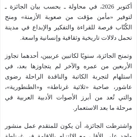
أكتوبر 2026، في محاولة ـ بحسب بيان الجائزة ـ
لتوفير «مأمن مؤقت من صعوبة الأزمنة» ومنح
الكُتّاب فرصة للقراءة والتفكير والإبداع في مدينة
تحمل دلالات تاريخية وثقافية وإنسانية واسعة.
وتمنح الجائزة، سنويًا لكاتبين عربيين، أحدهما تجاوز
الأربعين من عمره والآخر لم يتجاوزها بعد، في
استلهام لتجربة الكاتبة والناقدة الراحلة رضوى
عاشور، صاحبة «ثلاثية غرناطة» و«الطنطورية»،
والتي تُعد من أبرز الأصوات الأدبية العربية في
مرحلة ما بعد الاستعمار.
واشترطت الجائزة، أن يكون للمتقدم عمل منشور
واحد على الأقل، مع الالتزام بالإقامة في غرناطة