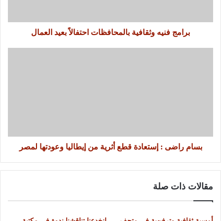
برامج فنيه وثقافية بالمحافظات احتفالاً بعيد العمال
بسام راضى : إستعادة قطع أثرية من إيطاليا وعودتها لمصر
مقالات ذات صلة
أمسية ثقافية وترفيهية فى متحف
انخدعنا تناقشنا ندوة فى مكتبة