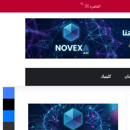
℃
31
القاهرة
ان
كلينيك