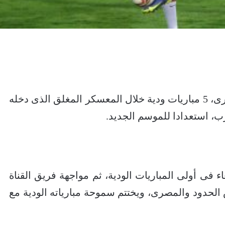
يخوض فريق سموحة، بقيادة طارق العشرى، 5 مباريات ودية خلال المعسكر المغلق الذى دخله
عرب، استعدادا للموسم الجديد.
 فى أولى المباريات الودية، ثم مواجهة فريق القناة
لحدود والمصرى، ويختتم سموحة مبارياته الودية مع