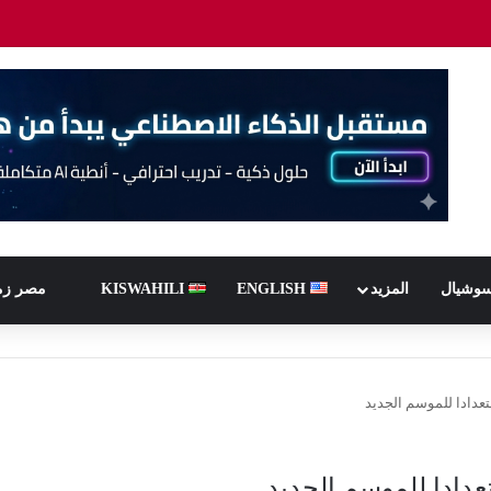
سوشيال
المزيد
ENGLISH
KISWAHILI
مصر زم