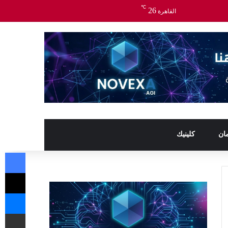
℃
26
القاهرة
ان
كلينيك