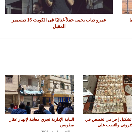
ط
عمرو دياب يحيى حفلاً غنائيًا فى الكويت 16 ديسمبر
المقبل
 تشكيل إجرامي تخصص في
النيابة الإدارية تجري معاينة لإنهيار عقار
إلكتروني والنصب على
مطوبس