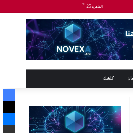
℃
25
القاهرة
ان
كلينيك