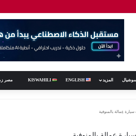
سوشيال
المزيد
ENGLISH
KISWAHILI
مصر زم