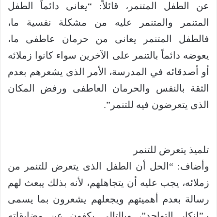
عن الطفل المتنمر، قائلاً: “يعانى دائماً الطفل
المتنمر والمتنمر عليه من مشكلة نفسية ما،
فالطفل المتنمر يعانى من حرمان عاطفى ما،
يعوضه دائماً بالتنمر على الآخرين سواء كانوا زملائه
أو أصدقائه في المدرسة، الأمر الذى يشعرهم بعدم
الثقة بالنفس والحرمان العاطفى ورفض المكان
الذى يتعرضون فيه للتنمر”.
تلميذ يتعرض للتنمر
وأضاف: “الحل أن الطفل الذى يتعرض للتنمر من
زملائه، يجب عليه أن يتجاهلهم، لأنه بذلك يبعث لهم
رسالة بعدم أهميتهم ويجعلهم يشعرون بما يسمى
بـ”إنكار التواجد”، وبالتالي يكفون عن مضايقاته