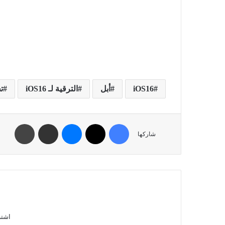
iOS16
أبل
الترقية لـ iOS16
تح
شاركها
اشتر