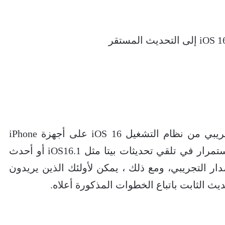
هناك أشخاص قاموا بتثبيت الإصدار التجريبي من نظام التشغيل iOS 16 على أجهزة iPhone
الخاصة بهم، أولئك الذين يرغبون في الاستمرار في تلقي تحديثات بيتا مثل iOS16.1 أو أحدث
إصدار التجريبي، ومع ذلك ، يمكن لأولئك الذين يريدون
يث الثابت باتباع الخطوات المذكورة أعلاه.