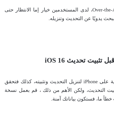
تم طرح تحديث iOS 16 عبر تحديث Over-the-Air، لدى المستخدمين خيار إما الانتظار حتى
لبحث يدويًا عن التحديث وتنزيله.
تثبيت تحديث iOS 16
تأكد من توفر مساحة تخزين مجانية كافية على iPhone لتنزيل التحديث وتثبيته، كذلك فتحقق
تثبيت التحديث، ولكن الأهم من ذلك ، قم بعمل نسخة
خطأ ما، فستكون بياناتك آمنة.