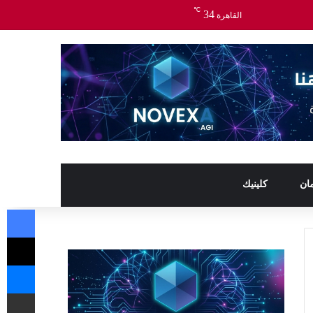
℃
34
القاهرة
ان
كلينيك