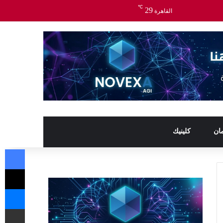
℃
29
القاهرة
ان
كلينيك