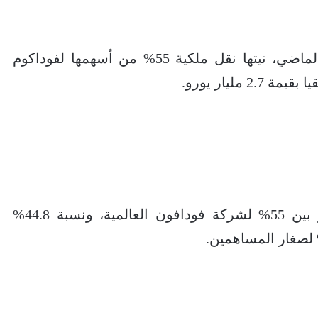
وأعلنت مجموعة فودافون فى نوفمبر الماضي، نيتها نقل ملكية 55% من أسهمها لفوداكوم
مليار يورو.
بتوزع هيكل ملكية شركة فوافون مصر بين 55% لشركة فودافون العالمية، ونسبة 44.8%