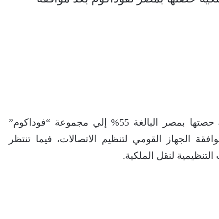
تقترب فودافون العالمية من نقل ملكية حصتها بمصر البالغة 55% إلي مجموعة “فوداكوم”
فقة الجهاز القومي لتنظيم الاتصالات، فيما تنتظر
لتنظيمية لنقل الملكية.