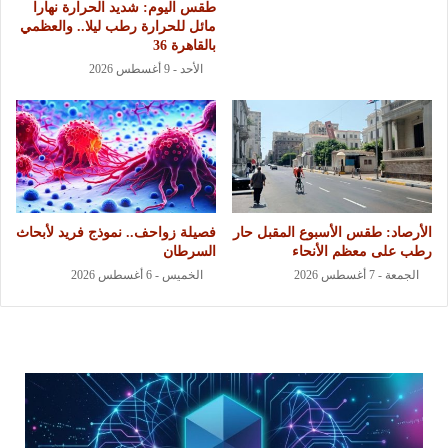
طقس اليوم: شديد الحرارة نهارا
مائل للحرارة رطب ليلا.. والعظمي
بالقاهرة 36
الأحد - 9 أغسطس 2026
الأرصاد: طقس الأسبوع المقبل حار
فصيلة زواحف.. نموذج فريد لأبحاث
رطب على معظم الأنحاء
السرطان
الجمعة - 7 أغسطس 2026
الخميس - 6 أغسطس 2026