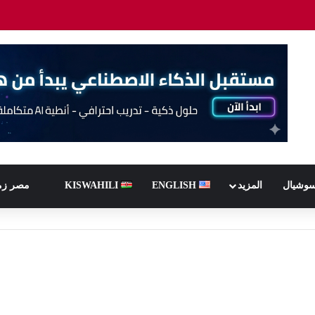
سوشيال
المزيد
ENGLISH
KISWAHILI
مصر زم