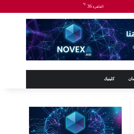
℃
36
القاهرة
ان
كلينيك