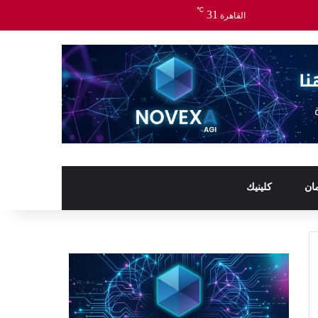
℃
31
القاهرة
ان
كلينيك