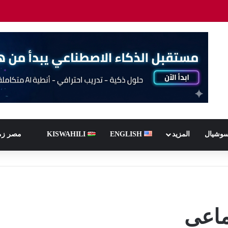
سوشيال
المزيد
ENGLISH
KISWAHILI
مصر زم
ماعى