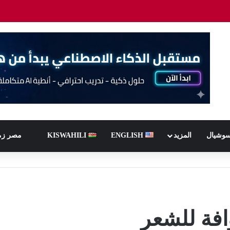
سوشيال
المزيد
ENGLISH
KISWAHILI
مصر زم
وافة للشعر