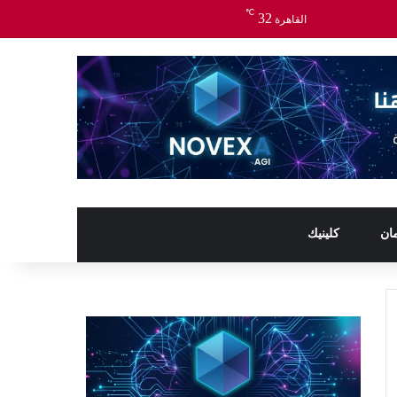
℃
32
القاهرة
ان
كلينيك