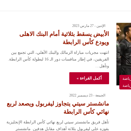
الإثنين - 27 مارس 2023
الأبيض يسقط بثلاثية أمام البنك الاهلى
ويودع كأس الرابطة
انتهت مجريات مباراة الزمالك والبنك الأهلي، التي تجمع بين
الفريقين، في إطار منافسات دور الـ 16 لبطولة كأس الرابطة.
وتأهل…
أكمل القراءة »
ياضة
ياضة
الجمعة - 23 ديسمبر 2022
مانشستر سيتي يتجاوز ليفربول ويصعد لربع
نهائي كأس الرابطة
تأهل فريق مانشستر سيتي لربع نهائي كأس الرابطة الإنجليزية
بفوزه على ليفربول بثلاثة أهداف مقابل هدفين. مانشستر