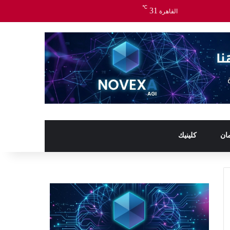
℃
31
القاهرة
ان
كلينيك