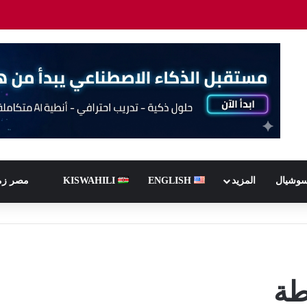
سوشيال
المزيد
ENGLISH
KISWAHILI
مصر زم
طة