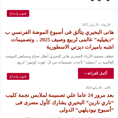
فنون وابداع
الأربعاء - 29 يناير 2025
هانى البحيري يتألق فى أسبوع الموضة الفرنسي ب
“ديفيليه” عالمى لربيع وصيف 2025 .. وتصميمات
اشبه باميرات ديزني الاسطورية
خطف مصمم الأزياء المصري هاني البحيري أنظار صناع ومشاهير الموضة
العالمية ب “ديفيليه” لأحدث تصميماته من ال “هوت كوتيور” لربيع…
أكمل القراءة »
فنون وابداع
الأحد - 26 مايو 2024
بعد مرور 24 عاما علي تصميمة لملابس نجمة كليب
“ناري نارين” البحيري يشارك كأول مصرى فى
“أسبوع نيوديلهي” الدولى