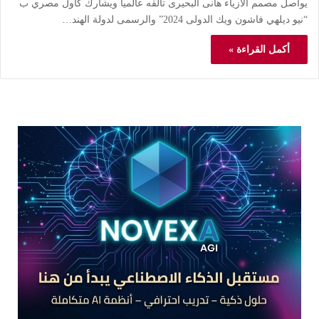
يواصل مصمم الأزياء هانى البحيرى تألقه عالميا ويشارك كأول مصري ب
“نيو ديلهي فاشون ويك الدولى 2024” والرسمى لدولة الهند…
أكمل القراءة »