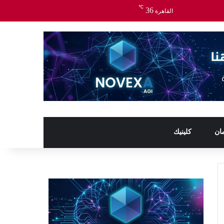
℃
36
القاهرة
ان
كلينيك