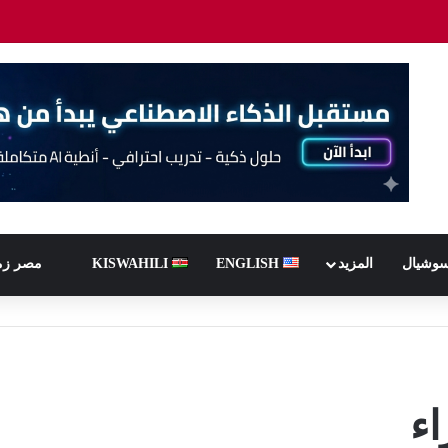
سوشيال
المزيد
ENGLISH
KISWAHILI
مصر زم
ء