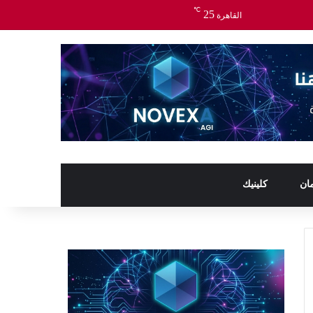
℃
25
القاهرة
ان
كلينيك