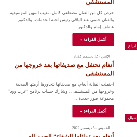
المستشفى
حرص كل من الفنان مصطفى كامل، نقيب المهن الموسيقية،
والفنان حلمي عبد الباقي رئيس لجنة الخدمات، والدكتور
عاطف إمام والدكتور…
أكمل القراءة »
ابداع
الإثنين - 12 ديسمبر 2022
أنغام تحتفل مع صديقاتها بعد خروجها من
المستشفى
احتفلت الفنانة أنغام، مع صديقاتها بتجاوزها أزمتها الصحية
وخروجها من المستشفى . وشارك حساب برنامج “عرب وود”
مجموعة صور جديدة…
أكمل القراءة »
شيال
الخميس - 8 ديسمبر 2022
أنغام بعد تماثلها الشفاء” الحمد لله ..