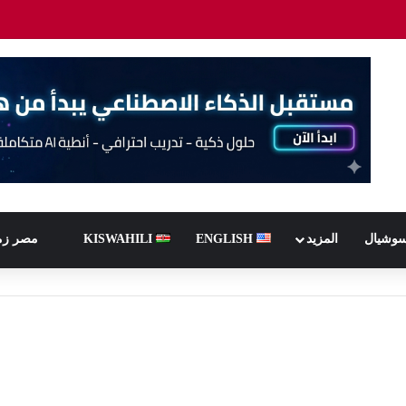
سوشيال
المزيد
ENGLISH
KISWAHILI
مصر زم