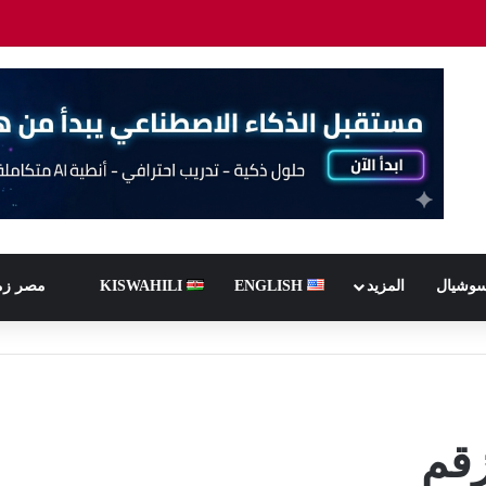
سوشيال
المزيد
ENGLISH
KISWAHILI
مصر زم
قم