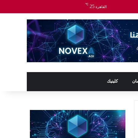
℃
25
القاهرة
ان
كلينيك