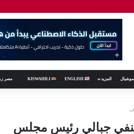
سوشيال
المزيد
ENGLISH
KISWAHILI
مصر زم
اب
حنفي جبالي رئيس مجلس