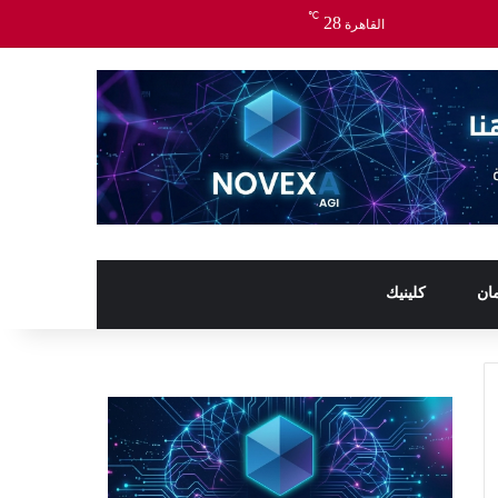
℃
28
القاهرة
ان
كلينيك