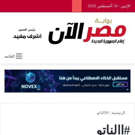
الإثنين - 10 أغسطس 2026
القائمة
الرئيسية
/
#االناتو
#االناتو