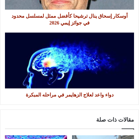
أوسكار إسحاق ينال ترشيحا كأفضل ممثل لمسلسل محدود
في جوائز إيمي 2026
دواء واعد لعلاج الزهايمر في مراحله المبكرة
مقالات ذات صلة