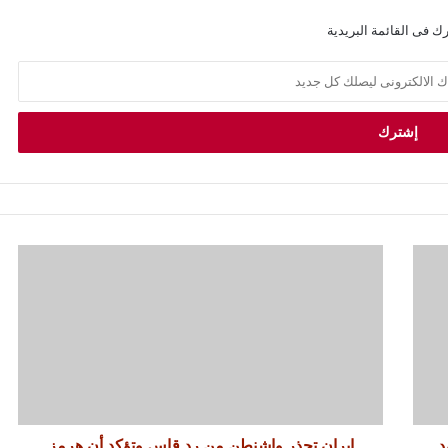
ك فى القائمة البريدية
د
إيران تحذر واشنطن من رد قاسٍ وتؤكد أن هرمز