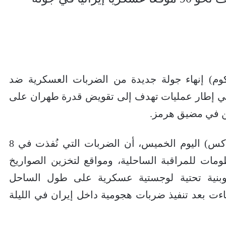
تكوم) إنهاء جولة جديدة من الضربات العسكرية ضد
90 هدفا عسكريا؛ في إطار عمليات تهدف إلى تقويض قدرة طهران على
يين في مضيق هرمز.
وذكرت القيادة – في بيان على منصة (إكس) اليوم الخميس، أن الضربات التي نُفذت في 8
مات للمراقبة الساحلية، ومواقع لتخزين الصواريخ
 وبنية تحتية لوجستية عسكرية على طول الساحل
اءت بعد تنفيذ ضربات هجومية داخل إيران في الليلة