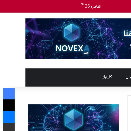
℃
36
القاهرة
ان
كلينيك