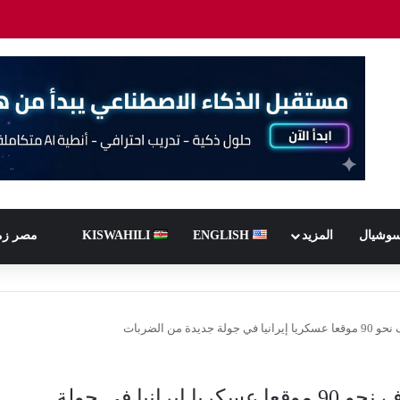
سوشيال
المزيد
ENGLISH
KISWAHILI
مصر زم
ة من الضربات
القيادة المركزية الأمريكية: استهداف نحو 90 موقعا عسكريا إيرانيا في جولة