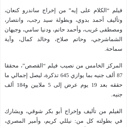
فيلم “الكلام على إيه” من إخراج ساندرو كنعان،
وتأليف أحمد بدوي، وبطولة سيد رجب، وانتصار،
ومصطفى غريب، وأحمد حاتم، ودنيا سامي، وجيهان
الشماشرجي، وحاتم صلاح، وخالد كمال، وآية
سماحة.
المركز الخامس من نصيب فيلم “القصص”، محققا
87 ألف جنيه بما يوازي 645 تذكرة، ليصل إجمالي ما
حققه بعد 19 يوم عرض إلى 5 ملايين و184 ألف
جنيه.
الفيلم من تأليف وإخراج أبو بكر شوقي، ويشارك
في بطولته كل من: نيللي كريم، وأمير المصري،