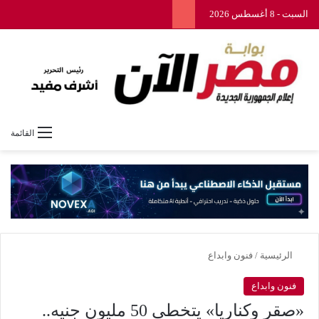
السبت - 8 أغسطس 2026
القائمة
الرئيسية
/
فنون وابداع
فنون وابداع
«صقر وكناريا» يتخطى 50 مليون جنيه..