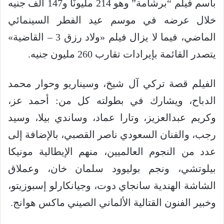
باسم فيلم “برشامة” وهو 214 مليونًا و147 ألف جنيه
خلال عرضه في موسم عيد الفطر السينمائي
الماضي، فيما لا يزال فيلم «ولاد رزق 3 – القاضية»
يتصدر القائمة بإيرادات تقارب 260 مليون جنيه.
الفيلم قصة تركي آل شيخ، وسيناريو وحوار محمد
الدباح، ويشارك في بطولته كل من: أحمد عز،
وكريم عبدالعزيز، وتارا عماد، وساندي بيلا، وسيد
رجب، والفنان السعودي ناصر القصبي، بالإضافة إلى
عدد من النجوم العالميين، منهم الإيطالية مونيكا
بيلوتشي، ونجم بوليوود سلمان خان، وعملاق
الشاشة الهندية سانجاي دوت، وجيانكارلو إسبوزيتو،
وخبير الفنون القتالية الألماني الصيني ماكس هوانج.