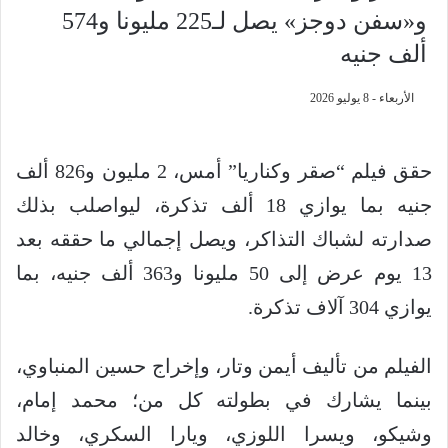
و«سفن دوجز» يصل لـ225 مليونا و574
ألف جنيه
الأربعاء - 8 يوليو 2026
حقق فيلم “صقر وكناريا” أمس، 2 مليون و826 ألف
جنيه بما يوازي 18 ألف تذكرة، ليواصلب بذلك
صدارته لشباك التذاكر، ويصل إجمالي ما حققه بعد
13 يوم عرض إلى 50 مليونا و363 ألف جنيه، بما
يوازي 304 آلاف تذكرة.
الفيلم من تأليف أيمن وتار، وإخراج حسين المنباوي،
بينما يشارك في بطولته كل من؛ محمد إمام،
وشيكو، ويسرا اللوزي، ويارا السكري، وخالد