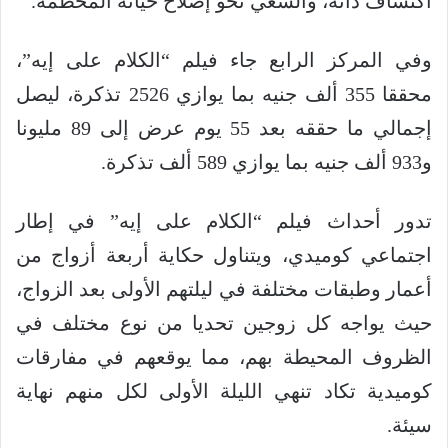
اكتشاف ذاته، والسعي نحو إصلاح حياته المحطمة.
وفي المركز الرابع جاء فيلم “الكلام على إيه”،
محققا 355 ألف جنيه بما يوازي 2526 تذكرة، ليصل
إجمالي ما حققه بعد 55 يوم عرض إلى 89 مليونا
و933 ألف جنيه بما يوازي 589 ألف تذكرة.
تدور أحداث فيلم “الكلام على إيه” في إطار
اجتماعي كوميدي، ويتناول حكاية أربعة أزواج من
أعمار وطبقات مختلفة في ليلتهم الأولى بعد الزواج،
حيث يواجه كل زوجين تحديا من نوع مختلف في
الظروف المحيطة بهم، مما يوقعهم في مفارقات
كوميدية تكاد تنهي الليلة الأولى لكل منهم نهاية
سيئة.