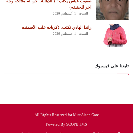
‏صفوت عباس يكتب: ‏ ‏( الدهابة.. جن أم ملائكه وجه
اخر للحقيقه)
السبت - 1 أغسطس 2026
راندا الهادي تكتب: ذكريات علب الأسمنت
السبت - 1 أغسطس 2026
تابعنا على فيسبوك
All Rights Reserved for Misr Alaan Gate
Powered By SCOPE TMS