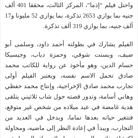
واحتل فيلم “إذما”، المركز الثالث، محققا 401 ألف
جنيه بما يوازي 2653 تذكرة، بما يوازي 52 مليونا و17
ألف جنيه، بما يوازي 319 ألف تذكرة.
الفيلم يشارك في بطولته أحمد داود، وسلمى أبو
ضيف، وبسنت شوقي، وحمزة دياب، وجيسيكا
حسام الدين، وهو مأخوذ عن رواية للكاتب محمد
صادق تحمل الاسم نفسه، ويعتبر الفيلم أولى
تجارب محمد صادق الإخراجية، وإنتاج محمد حفظي
وهاني أسامة، وتدور قصته حول شاب ثلاثيني يتلقى
هدية غامضة في عيد ميلاده من شخص غير متوقع،
فتتغير حياته بعدها تماما، ويدخل في العديد من
التجارب، ويبدأ في إعادة النظر إلى ماضيه، ومحاولة