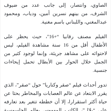
الصاوي، وانتصار، إلى جانب عدد من ضيوف
الشرف، من بينهم نسرين أمين، ودياب، ومحمود
عبدالمغني، واللبناني باسم مغنية.
الفيلم مصنف رقابيا “+16″، حيث يحظر على
الأطفال أقل من 16 سنة مشاهدة الفيلم، ليس
لاحتوائه على مشاهد جريئة، وإنما لوجود كثير من
الجمل خلال الحوار بين الأبطال تحمل إيحاءات
جنسية.
تدور أحداث فيلم “صقر وكناريا” حول “صقر”، الذي
يقرر الابتعاد عن عالم العصابات والمخاطر بحثا عن
حياة أكثر استقرارا، إلا أن خططه تتغير بعد تعارفه
على “بلال”، الكاتب المهووس بعالم الجاسوسية