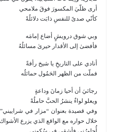
أرى ظلّيَ المكسورَ فوقَ ملامحي
كأنّي صدىً للنفسِ ذابَت دلائلُهْ
وبي شوق درويشٍ أضاع إمامَه
فأفضىٰ إلى الأقدار حيرىٰ مسائلُهُ
أنادي على التاريخِ يا شيخ رأفةً
فملّت من الظهر الحَمُول حمائلُه
رجائيَ أن أحيا زمانَ وداعةٍ
ويعلو لواءٌ ينشرُ الحبَّ حاملُهْ
وفي قصيدة بعنوان “مزار في شراييني” ن
خلال حواره مع الواقع الذي يزرع الأشواك 
أُحاورُني فأشقى في سُكونِي