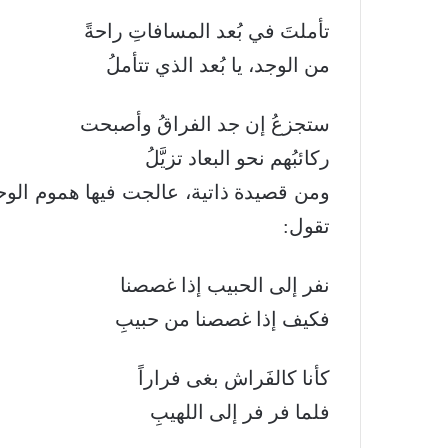
تأملتَ في بُعد المسافاتِ راحةً
من الوجد، يا بُعد الذي تتأملُ
ستجزعُ إن جد الفراقُ وأصبحت
ركائبُهم نحو البعاد تزيَّلُ
ومن قصيدة ذاتية، عالجت فيها هموم الوح
تقول:
نفر إلى الحبيب إذا غصصنا
فكيف إذا غصصنا من حبيبِ
كأنا كالفَراش بغى فراراً
فلما فر فر إلى اللهيبِ