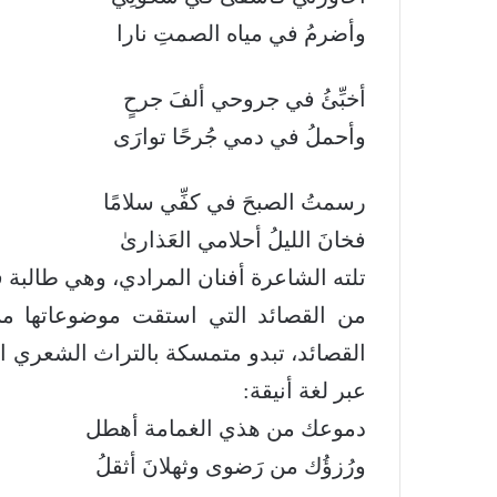
وأضرمُ في مياه الصمتِ نارا
أخبِّئُ في جروحي ألفَ جرحٍ
وأحملُ في دمي جُرحًا توارَى
رسمتُ الصبحَ في كفِّي سلامًا
فخانَ الليلُ أحلامي العَذارىٰ
تلته الشاعرة أفنان المرادي، وهي طالبة
من القصائد التي استقت موضوعاتها م
القصائد، تبدو متمسكة بالتراث الشعري الع
عبر لغة أنيقة:
دموعك من هذي الغمامة أهطل
ورُزؤُك من رَضوى وثهلانَ أثقلُ