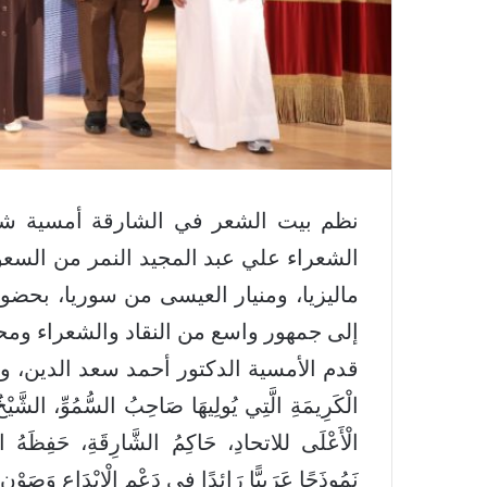
الشعراء علي عبد المجيد النمر من السعو
ماليزيا، ومنيار العيسى من سوريا، بحضو
إلى جمهور واسع من النقاد والشعراء ومح
قدم الأمسية الدكتور أحمد سعد الدين، ومما جاء
الْكَرِيمَةِ الَّتِي يُولِيهَا صَاحِبُ السُّمُوِّ، الشَّيْ
الْأَعْلَى للاتحادِ، حَاكِمُ الشَّارِقَةِ، حَفِظَهُ الله
نَمُوذَجًا عَرَبِيًّا رَائِدًا فِي دَعْمِ الْإِبْدَاعِ وَصَوْنِ الْ