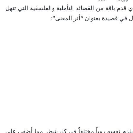
 قدم باقة من القصائد التأملية والفلسفية التي تنهل
ول في قصيدة بعنوان “أثر المعنى”:
يلزم نفسه روياً مختلفاً في كل شطر مما أضفى على