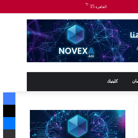
℃
35
القاهرة
ان
كلينيك