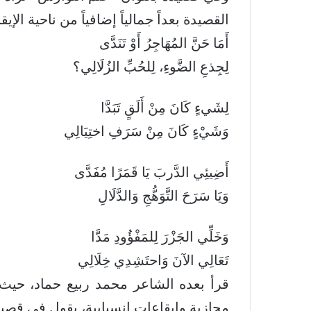
القصيدة بعداً جمالياً إضافياً من ناحية الإي
أَمَا حَنَّ المُهَاجِرُ أَوْ تَنَدَّى
لِجِذعِ الضَّوءِ، لِلحُبِّ الزُلَالِي؟
لِشَيءٍ كَانَ مِنْ أَلَقٍ تَبَدَّا
وَشَيْءٍ كَانَ مِنْ سَرَفِ اختِيَالِي
أَضِيئِي الدَّربَ يَا قَمَرًا مُفَدَّى
وَيَا سَرَحَ التَّوَهُّجِ وَالدَّلَالِ
وَخَلِّي الجَزْرَ لِلمَفْؤُودِ مَدَّا
تَعَالِي الآنَ وَاحتَشِدِي خِلَالِي
قرأ بعده الشاعر محمد ربيع حماد، حيث ق
مجازية وإيقاعات انسيابية، يقول في قصيد