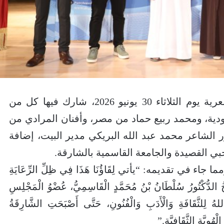
نظم بيت الشعر في الشارقة أمسية شعرية يوم الثلاثاء 30 يونيو 2026، شارك فيها كل من
دية، ومحمد ربيع حماد من مصر، وأفنان المرادي من
ر الشاعر محمد عبد الله البريكي مدير البيت، إضافة
بي القصيدة والجامعة القاسمية بالشارقة.
 في تقديمه: “يأتي لِقَاؤُنَا هَذَا فِي ظِلِّ الرِّعَايَةِ
خُ الدُّكْتُورُ سُلْطَانُ بْنُ مُحَمَّدٍ الْقَاسِمِيُّ، عُضْوُ الْمَجْلِسِ
ُ لِلثَّقَافَةِ وَالْأَدَبِ وَالْفُنُونِ، حَتَّى أَصْبَحَتِ الشَّارِقَةُ
هُوِيَّةِ الثَّقَافِيَّةِ.”