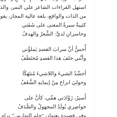
استهل القراءات الشاعر علي النمر، والذي
من الذات والواقع، بلغة عالية المجاز، يق
كئيبةٌ سيرةُ المعنى على شَفَتي
وحاسرانِ لديَّ: الشِّعرُ والهدفُ
أُحسُّ أنَّ سرابَ القصدِ يَملؤُني
وأنَّني خلفَ هذا القصدِ مُختَطَفُ
أحشّدُ الشيءَ واللاشيءَ مُنتَهَكًا
وحوليَ انزاحَ مِنْ إيمانِهِ الشَّغَفُ
أَسيرُ، زَوَّادَتي همِّي، كأنَّ على
خواصِري يُولَدُ المجهولُ والصُّدَفُ
وفي قصيدة بعنوان “حلم النوارس” نراه 