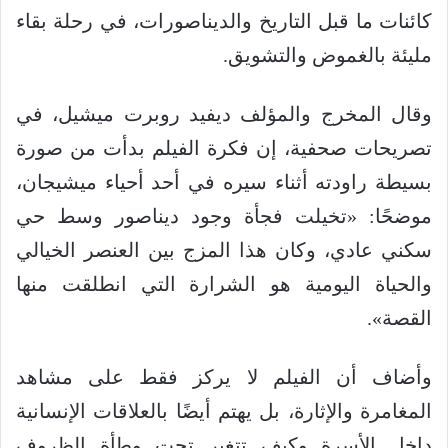
كائنات ما قبل التاريخ والديناصورات، في رحلة بقاء
مليئة بالغموض والتشويق.
وقال المخرج والمؤلف ديفيد روبرت ميشيل، في
تصريحات صحفية، إن فكرة الفيلم بدأت من صورة
بسيطة راودته أثناء سيره في أحد أحياء ميشيجان،
موضحًا: «تخيلت فجأة وجود ديناصور وسط حي
سكني عادي، وكان هذا المزج بين العنصر الخيالي
والحياة اليومية هو الشرارة التي انطلقت منها
القصة».
وأضاف أن الفيلم لا يركز فقط على مشاهد
المغامرة والإثارة، بل يهتم أيضًا بالعلاقات الإنسانية
داخل الأسرة وكيف تتغير تحت وطأة الظروف