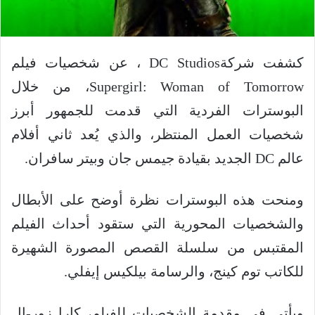
كشفت شركةDC Studios ، عن شخصيات فيلم
Supergirl: Woman of Tomorrow، من خلال
البوسترات الفردية التي قدمت للجمهور أبرز
شخصيات العمل المنتظر، والذي يُعد ثاني أفلام
عالم DC الجديد بقيادة جيمس جان وبيتر سافران.
ومنحت هذه البوسترات نظرة أوضح على الأبطال
والشخصيات المحورية التي ستقود أحداث الفيلم
المقتبس من سلسلة القصص المصورة الشهيرة
للكاتب توم كينج، والرسامة بيلكيس إيفلي.
ويأتي في مقدمة الشخصيات للفيلم، كارا زور-إل