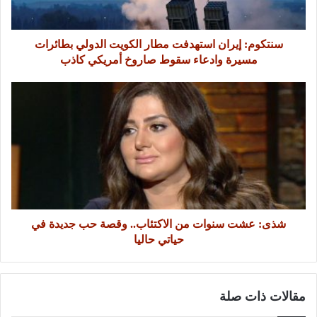
سنتكوم: إيران استهدفت مطار الكويت الدولي بطائرات
مسيرة وادعاء سقوط صاروخ أمريكي كاذب
شذى: عشت سنوات من الاكتئاب.. وقصة حب جديدة في
حياتي حاليا
مقالات ذات صلة