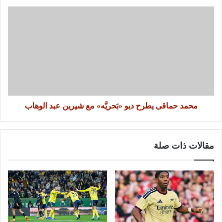
محمد حماقى يطرح ديو «بَحريَّه» مع شيرين عبد الوهاب
مقالات ذات صلة