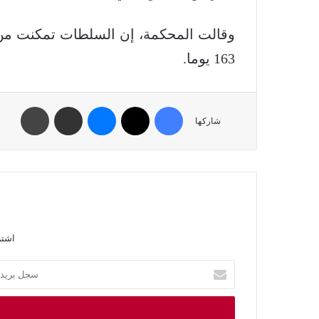
وقالت المحكمة، إن السلطات تمكنت من إ
163 يوما.
شاركها
اشتر