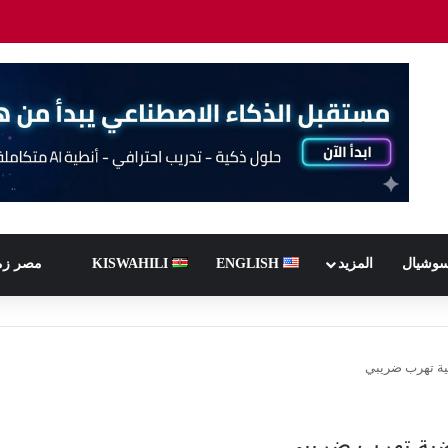
سوشيال
المزيد
ENGLISH
KISWAHILI
مصر زم
ية تهرب ضريبي
ضية تهرب ضريبي