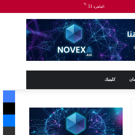
℃
31
القاهرة
ان
كلينيك