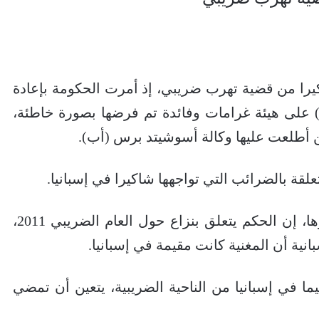
يرا من قضية تهرب ضريبي، إذ أمرت الحكومة بإعادة
يورو (64 مليون دولار) على هيئة غرامات وفائدة تم فرضها بصورة خاطئة،
نين أطلعت عليها وكالة أسوشيتد برس (أب).
علقة بالضرائب التي تواجهها شاكيرا في إسبانيا.
وقالت المحكمة ومقرها مدريد في قرارها، إن الحكم يتعلق بنزاع حول العام الضريبي 2011،
انية أن المغنية كانت مقيمة في إسبانيا.
 في إسبانيا من الناحية الضريبية، يتعين أن تمضي