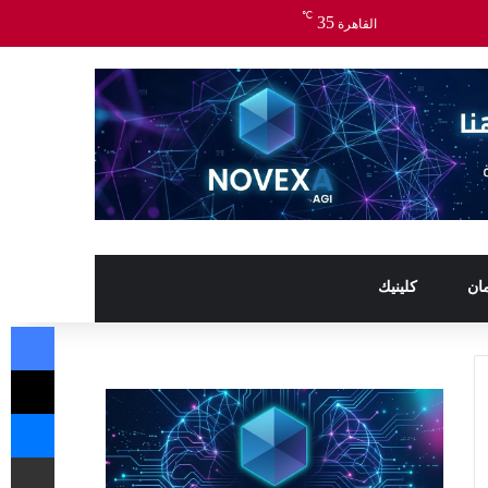
℃
35
القاهرة
ان
كلينيك