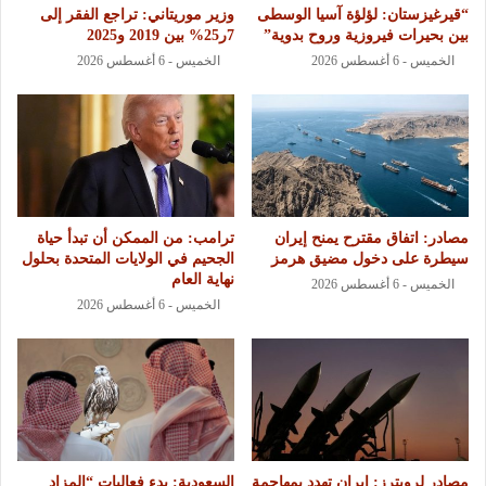
“قيرغيزستان: لؤلؤة آسيا الوسطى
وزير موريتاني: تراجع الفقر إلى
بين بحيرات فيروزية وروح بدوية”
7ر25% بين 2019 و2025
الخميس - 6 أغسطس 2026
الخميس - 6 أغسطس 2026
مصادر: اتفاق مقترح يمنح إيران
ترامب: من الممكن أن تبدأ حياة
سيطرة على دخول مضيق هرمز
الجحيم في الولايات المتحدة بحلول
نهاية العام
الخميس - 6 أغسطس 2026
الخميس - 6 أغسطس 2026
مصادر لرويترز: إيران تهدد بمهاجمة
السعودية: بدء فعاليات “المزاد