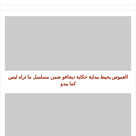
الغموض يحيط ببداية حكاية ديجافو ضمن مسلسل ما تراه ليس
كما يبدو