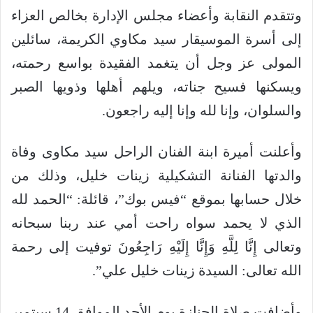
وتتقدم النقابة وأعضاء مجلس الإدارة بخالص العزاء
إلى أسرة الموسيقار سيد مكاوي الكريمة، سائلين
المولى عز وجل أن يتغمد الفقيدة بواسع رحمته،
ويسكنها فسيح جناته، ويلهم أهلها وذويها الصبر
والسلوان، وإنا لله وإنا إليه راجعون.
وأعلنت أميرة ابنة الفنان الراحل سيد مكاوى وفاة
والدتها الفنانة التشكيلية زينات خليل، وذلك من
خلال حسابها بموقع “فيس بوك”، قائلة: “الحمد لله
الذي لا يحمد سواه راحت أمي عند ربنا سبحانه
وتعالى إِنَّا لِلَّهِ وَإِنَّا إِلَيْهِ رَاجِعُونَ توفيت إلى رحمة
الله تعالى: السيدة زينات خليل علي”.
وأضافت صلاة الجنازة يوم الأحد الموافق 14 سبتمبر