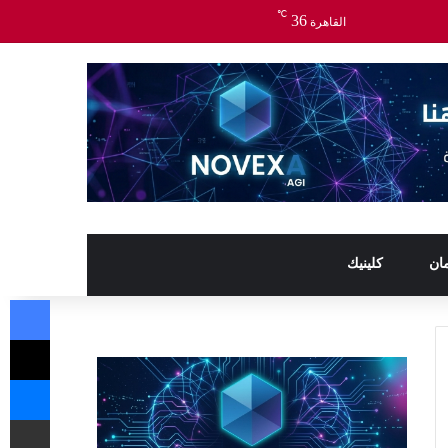
℃
36
القاهرة
ان
كلينيك